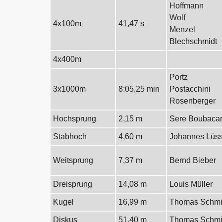
Hoffmann
Wolf
4x100m
41,47 s
Menzel
Blechschmidt
4x400m
Portz
3x1000m
8:05,25 min
Postacchini
Rosenberger
Hochsprung
2,15 m
Sere Boubaca
Stabhoch
4,60 m
Johannes Lüs
Weitsprung
7,37 m
Bernd Bieber
Dreisprung
14,08 m
Louis Müller
Kugel
16,99 m
Thomas Schmi
Diskus
51,40 m
Thomas Schmi