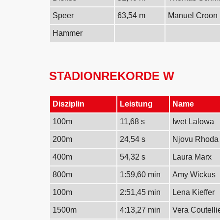
Speer
63,54 m
Manuel Croon
Hammer
STADIONREKORDE W
Disziplin
Leistung
Name
100m
11,68 s
Iwet Lalowa
200m
24,54 s
Njovu Rhoda
400m
54,32 s
Laura Marx
800m
1:59,60 min
Amy Wickus
100m
2:51,45 min
Lena Kieffer
1500m
4:13,27 min
Vera Coutelli