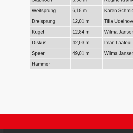
Weitsprung
6,18 m
Karen Schmid
Dreisprung
12,01 m
Tilia Udelho
Kugel
12,84 m
Wilma Janse
Diskus
42,03 m
Iman Laafoui
Speer
49,01 m
Wilma Janse
Hammer