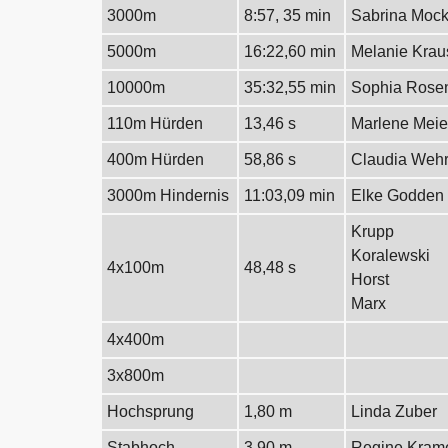
3000m
8:57, 35 min
Sabrina Moc
5000m
16:22,60 min
Melanie Krau
10000m
35:32,55 min
Sophia Rose
110m Hürden
13,46 s
Marlene Meie
400m Hürden
58,86 s
Claudia Weh
3000m Hindernis
11:03,09 min
Elke Godden
Krupp
Koralewski
4x100m
48,48 s
Horst
Marx
4x400m
3x800m
Hochsprung
1,80 m
Linda Zuber
Stabhoch
3,90 m
Regine Kram