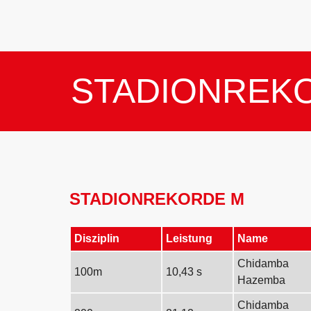
STADIONREK
STADIONREKORDE M
Disziplin
Leistung
Name
Chidamba
100m
10,43 s
Hazemba
Chidamba