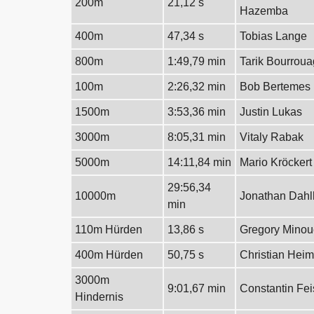
200m
21,12 s
Hazemba
400m
47,34 s
Tobias Lange
800m
1:49,79 min
Tarik Bourroua
100m
2:26,32 min
Bob Bertemes
1500m
3:53,36 min
Justin Lukas
3000m
8:05,31 min
Vitaly Rabak
5000m
14:11,84 min
Mario Kröckert
29:56,34
10000m
Jonathan Dahl
min
110m Hürden
13,86 s
Gregory Minou
400m Hürden
50,75 s
Christian Hei
3000m
9:01,67 min
Constantin Fei
Hindernis