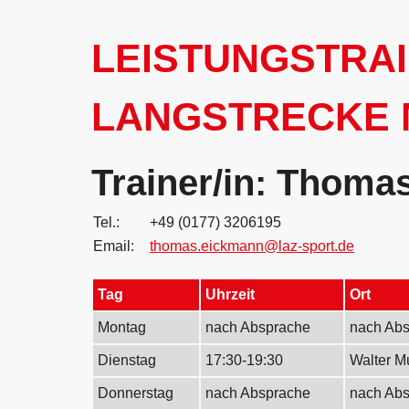
LEISTUNGSTRAI
LANGSTRECKE 
Trainer/in: Thom
Tel.:
+49 (0177) 3206195
Email:
thomas.eickmann@laz-sport.de
Tag
Uhrzeit
Ort
Montag
nach Absprache
nach Ab
Dienstag
17:30-19:30
Walter M
Donnerstag
nach Absprache
nach Ab